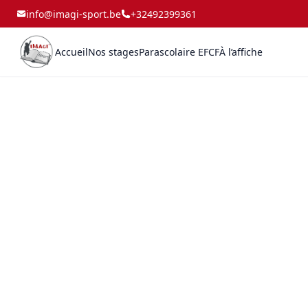
info@imagi-sport.be
+32492399361
Accueil
Nos stages
Parascolaire EFCF
À l’affiche