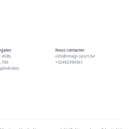
égales
Nous contacter
t ASBL
info@imagi-sport.be
.706
+32492399361
 générales