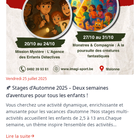
Vendredi 25 juillet 2025
🍂 Stages d’Automne 2025 – Deux semaines
d’aventures pour tous les enfants !
Vous cherchez une activité dynamique, enrichissante et
amusante pour les vacances d’automne ?Nos stages multi-
activités accueillent les enfants de 2,5 à 13 ans.Chaque
semaine, un thème inspire l’ensemble des activités
proposées : jeux, sport, ateliers créatifs, défis collectifs,
Lire la suite
grands jeux extérieurs, théâtre, expression, mini-projets…