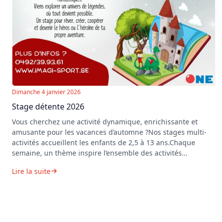
Dimanche 4 janvier 2026
Stage détente 2026
Vous cherchez une activité dynamique, enrichissante et
amusante pour les vacances d’automne ?Nos stages multi-
activités accueillent les enfants de 2,5 à 13 ans.Chaque
semaine, un thème inspire l’ensemble des activités
proposées : jeux, sport, ateliers créatifs, défis collectifs,
Lire la suite
grands jeux extérieurs, théâtre, expression, mini-projets…
Tout est pensé pour que chaque enfant, quel que soit son
âge, trouve sa place et s’épanouisse.Du 23 au 27
févrierContes & LégendesEntre dragons, princesses et
héros… Vis ta propre légende !Viens découvrir des contes à