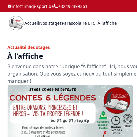
info@imagi-sport.be
+32492399361
Accueil
Nos stages
Parascolaire EFCF
À l’affiche
Actualité des stages
À l’affiche
Bienvenue dans notre rubrique “À l’affiche” ! Ici, nous v
organisation. Que vous soyez curieux ou tout simplement
manquer !